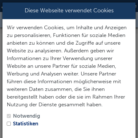
06867 9128193
|
urlaub@action-sport-24.de
Diese Webseite verwendet Cookies
Toggle Nav
Wir verwenden Cookies, um Inhalte und Anzeigen
zu personalisieren, Funktionen für soziale Medien
anbieten zu können und die Zugriffe auf unsere
Ihre Anfrage: Triton Bay
Website zu analysieren. Außerdem geben wir
Divers
Informationen zu Ihrer Verwendung unserer
Website an unsere Partner für soziale Medien,
Werbung und Analysen weiter. Unsere Partner
Vielen herzlichen Dank für Ihr Interesse! Um Ihnen
führen diese Informationen möglicherweise mit
eine möglichst aussagekräftige Antwort zu geben,
weiteren Daten zusammen, die Sie ihnen
füllen Sie das Formular mit Ihren Wünschen und
bereitgestellt haben oder die sie im Rahmen Ihrer
Eckdaten aus.
Nutzung der Dienste gesammelt haben.
Persönliche Daten
Notwendig
Statistiken